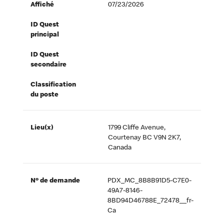
Affiché
07/23/2026
ID Quest
principal
ID Quest
secondaire
Classification
du poste
Lieu(x)
1799 Cliffe Avenue,
Courtenay BC V9N 2K7,
Canada
Nº de demande
PDX_MC_8B8B91D5-C7E0-
49A7-8146-
8BD94D46788E_72478__fr-
Ca