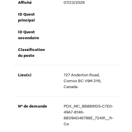
Affiché
07/23/2026
ID Quest
principal
ID Quest
secondaire
Classification
du poste
Lieu(x)
727 Anderton Road,
Comox BC V9M 3Y6,
Canada
Nº de demande
PDX_MC_8B8B91D5-C7E0-
49A7-8146-
8BD94D46788E_72491__fr-
Ca