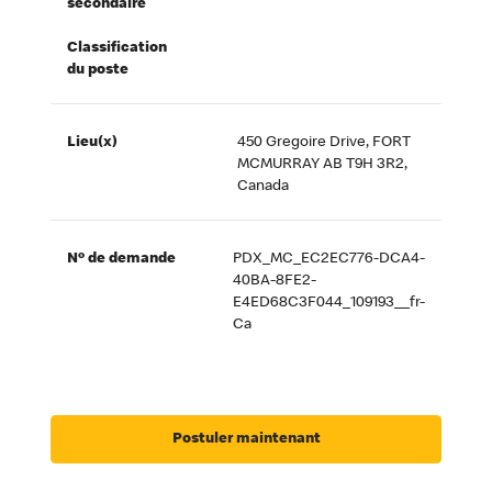
secondaire
Classification
du poste
Lieu(x)
450 Gregoire Drive, FORT
MCMURRAY AB T9H 3R2,
Canada
Nº de demande
PDX_MC_EC2EC776-DCA4-
40BA-8FE2-
E4ED68C3F044_109193__fr-
Ca
Postuler maintenant