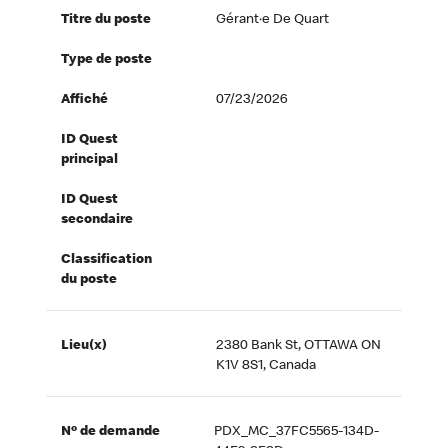
Titre du poste
Gérant·e De Quart
Type de poste
Affiché
07/23/2026
ID Quest
principal
ID Quest
secondaire
Classification
du poste
Lieu(x)
2380 Bank St, OTTAWA ON
K1V 8S1, Canada
Nº de demande
PDX_MC_37FC5565-134D-