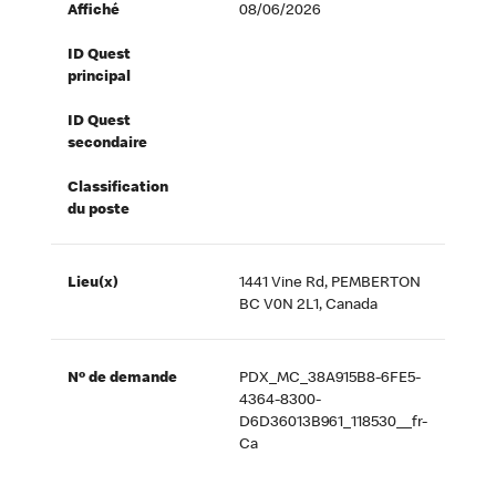
Affiché
08/06/2026
ID Quest
principal
ID Quest
secondaire
Classification
du poste
Lieu(x)
1441 Vine Rd, PEMBERTON
BC V0N 2L1, Canada
Nº de demande
PDX_MC_38A915B8-6FE5-
4364-8300-
D6D36013B961_118530__fr-
Ca