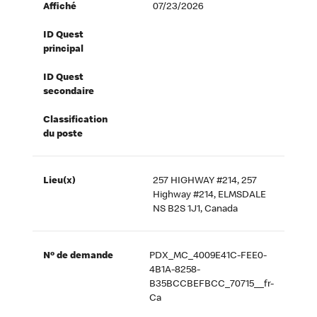
Affiché
07/23/2026
ID Quest
principal
ID Quest
secondaire
Classification
du poste
Lieu(x)
257 HIGHWAY #214, 257
Highway #214, ELMSDALE
NS B2S 1J1, Canada
Nº de demande
PDX_MC_4009E41C-FEE0-
4B1A-8258-
B35BCCBEFBCC_70715__fr-
Ca