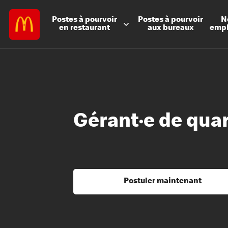
Postes à
pourvoir
Postes à
pourvoir
N
en restaurant
aux bureaux
emp
Gérant·e de qua
Postuler maintenant