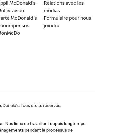
ppli McDonald's
Relations avec les
cLivraison
médias
arte McDonald's
Formulaire pour nous
Récompenses
joindre
MonMcDo
Donald’s. Tous droits réservés.
us. Nos lieux de travail ont depuis longtemps
 aménagements pendant le processus de