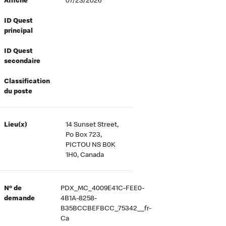
Affiché
07/23/2026
ID Quest
principal
ID Quest
secondaire
Classification
du poste
Lieu(x)
14 Sunset Street,
Po Box 723,
PICTOU NS B0K
1H0, Canada
Nº de
PDX_MC_4009E41C-FEE0-
demande
4B1A-8258-
B35BCCBEFBCC_75342__fr-
Ca