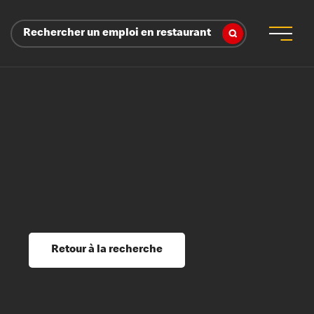
Rechercher un emploi en restaurant
 d’employeur
s sociaux, récompenses et reconnaissance
é
ssage et perfectionnement
s du savoir
Retour à la recherche