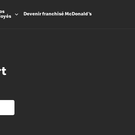
os
Devenir
franchisé
McDonald's
loyés
rt
Promesse
Avantage
Flexibilit
Apprenti
Les Arche