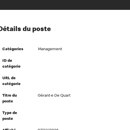
ion à l’égard de nos employés
Détails du poste
ipes directeurs
 équité et inclusion
Catégories
Management
vers le succès
écurité au travail
ID de
catégorie
dements
URL de
catégorie
Titre du
Gérant·e De Quart
poste
Type de
poste