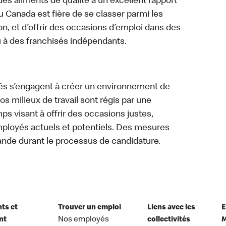
des aliments de qualité à un excellent rapport
u Canada est fière de se classer parmi les
on, et d’offrir des occasions d’emploi dans des
u à des franchisés indépendants.
és s’engagent à créer un environnement de
 Nos milieux de travail sont régis par une
s visant à offrir des occasions justes,
mployés actuels et potentiels. Des mesures
ande durant le processus de candidature.
nts et
Trouver un emploi
Liens avec les
E
nt
Nos employés
collectivités
M