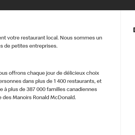
Notre vis
Nos princ
t votre restaurant local. Nous sommes un
Valeurs
 de petites entreprises.
Diversité,
En route 
Santé et s
Accommo
nous offrons chaque jour de délicieux choix
personnes dans plus de 1 400 restaurants, et
e à plus de 387 000 familles canadiennes
re des Manoirs Ronald McDonald.