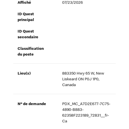
Affiché
07/23/2026
ID Quest
principal
ID Quest
secondaire
Classification
du poste
Lieu(x)
883350 Hwy 65 W, New
Liskeard ON P0J 1P0,
Canada
Nº de demande
PDX_MC_A7D2E677-7C75-
4890-B883-
62358F223189_72831__fr-
Ca