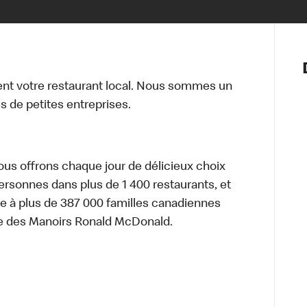
Notre vis
Nos princ
t votre restaurant local. Nous sommes un
Valeurs
 de petites entreprises.
Diversité,
En route 
Santé et s
Accommo
nous offrons chaque jour de délicieux choix
personnes dans plus de 1 400 restaurants, et
e à plus de 387 000 familles canadiennes
re des Manoirs Ronald McDonald.