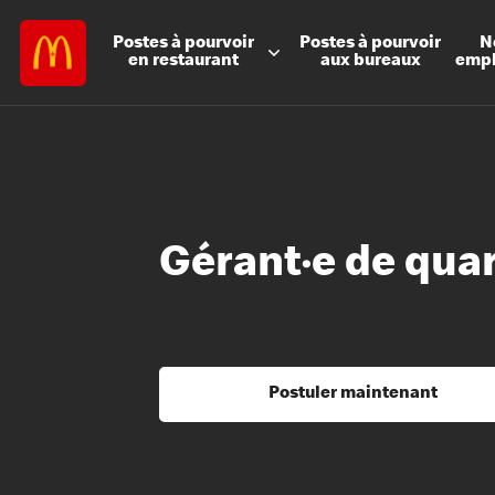
Postes à
pourvoir
Postes à
pourvoir
N
en restaurant
aux bureaux
emp
Gérant·e de qua
Postuler maintenant