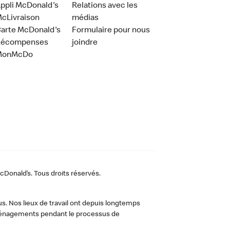
ppli McDonald's
Relations avec les
cLivraison
médias
arte McDonald's
Formulaire pour nous
Récompenses
joindre
MonMcDo
Donald’s. Tous droits réservés.
us. Nos lieux de travail ont depuis longtemps
 aménagements pendant le processus de