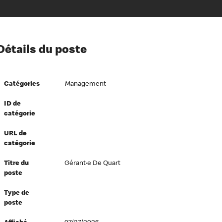
ion à l’égard de nos employés
Détails du poste
ipes directeurs
 équité et inclusion
Catégories
Management
vers le succès
écurité au travail
ID de
catégorie
dements
URL de
catégorie
Titre du
Gérant·e De Quart
poste
Type de
poste