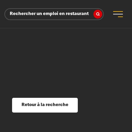
Rechercher un emploi en restaurant
 d’employeur
s sociaux, récompenses et reconnaissance
é
ssage et perfectionnement
s du savoir
Retour à la recherche