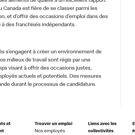
des aliments de qualité à un excellent rapport
u Canada est fière de se classer parmi les
on, et d’offrir des occasions d’emploi dans des
u à des franchisés indépendants.
és s’engagent à créer un environnement de
 Nos milieux de travail sont régis par une
s visant à offrir des occasions justes,
mployés actuels et potentiels. Des mesures
ande durant le processus de candidature.
nts et
Trouver un emploi
Liens avec les
E
nt
Nos employés
collectivités
M