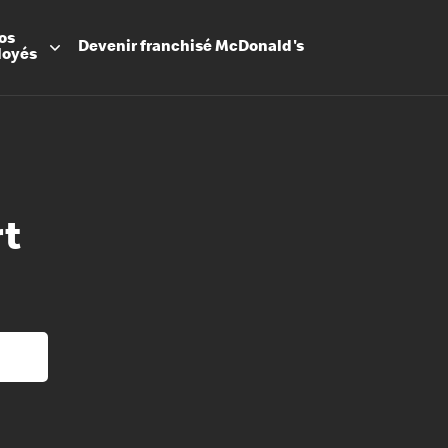
os
Devenir
franchisé
McDonald's
loyés
rt
Promesse
Avantage
Flexibilit
Apprenti
Les Arche