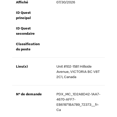
Affiché
07/30/2026
ID Quest
principal
ID Quest
secondaire
Classification
du poste
Lieu(x)
Unit #102-1581 Hillside
Avenue, VICTORIA BC V8T
2C1, Canada
Nº de demande
PDX_MC_1D2A8D42-1AA7-
4670-AFF7-
EB61971BA789_72373__fr-
Ca