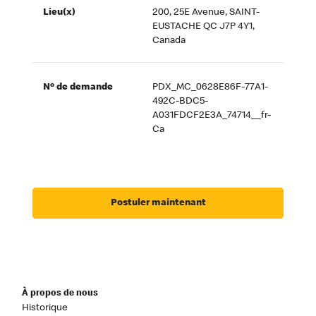
Lieu(x)
200, 25E Avenue, SAINT-
EUSTACHE QC J7P 4Y1,
Canada
Nº de demande
PDX_MC_0628E86F-77A1-
492C-BDC5-
A031FDCF2E3A_74714__fr-
Ca
Postuler maintenant
À propos de nous
Historique