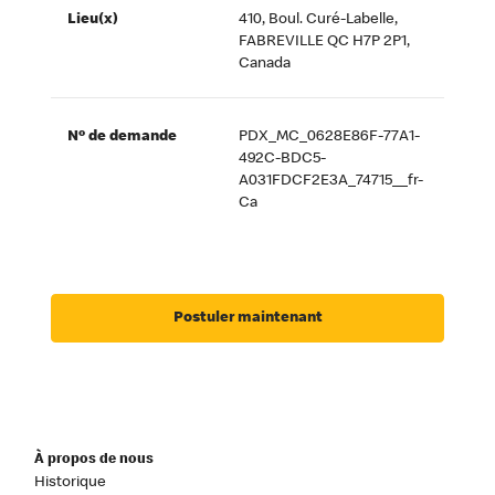
Lieu(x)
410, Boul. Curé-Labelle,
FABREVILLE QC H7P 2P1,
Canada
Nº de demande
PDX_MC_0628E86F-77A1-
492C-BDC5-
A031FDCF2E3A_74715__fr-
Ca
Postuler maintenant
À propos de nous
Historique