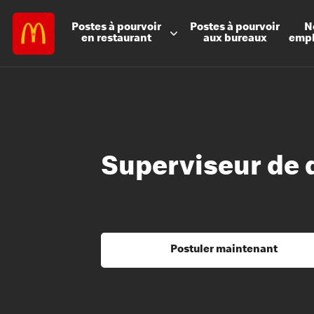
Postes à
pourvoir
Postes à
pourvoir
N
en restaurant
aux bureaux
emp
Superviseur de 
Postuler maintenant