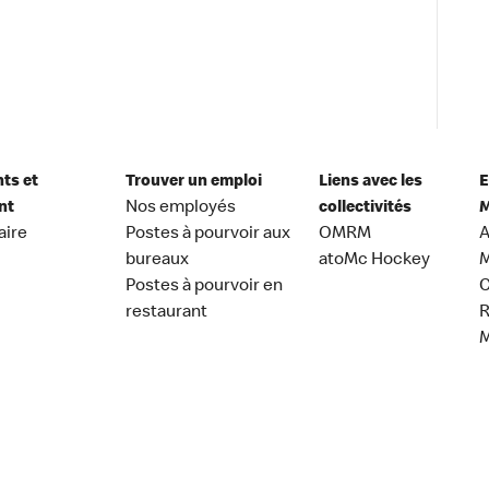
nts et
Trouver un emploi
Liens avec les
E
nt
Nos employés
collectivités
M
aire
Postes à pourvoir aux
OMRM
A
bureaux
atoMc Hockey
M
Postes à pourvoir en
C
restaurant