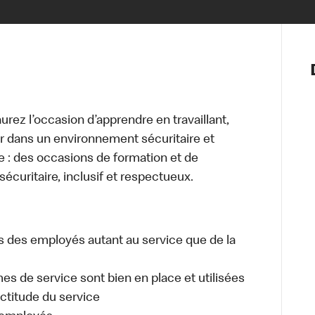
Notre vis
Nos princ
Valeurs
Diversité,
urez l’occasion d’apprendre en travaillant,
En route 
ller dans un environnement sécuritaire et
Santé et s
que : des occasions de formation et de
Accommo
sécuritaire, inclusif et respectueux.
es des employés autant au service que de la
es de service sont bien en place et utilisées
actitude du service