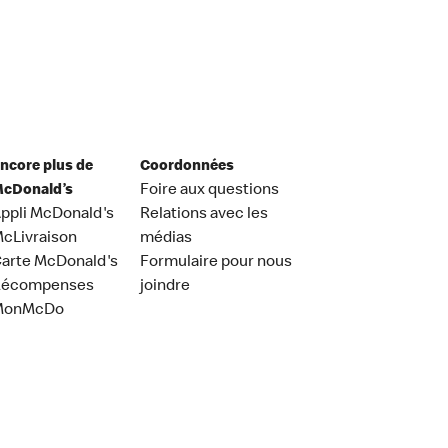
ncore plus de
Coordonnées
cDonald’s
Foire aux questions
ppli McDonald's
Relations avec les
cLivraison
médias
arte McDonald's
Formulaire pour nous
Récompenses
joindre
MonMcDo