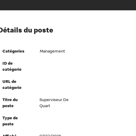
ion à l’égard de nos employés
Détails du poste
ipes directeurs
 équité et inclusion
Catégories
Management
vers le succès
écurité au travail
ID de
catégorie
dements
URL de
catégorie
Titre du
Superviseur De
poste
Quart
Type de
poste