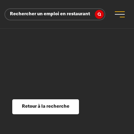
Rechercher un emploi en restaurant
 d’employeur
s sociaux, récompenses et reconnaissance
é
ssage et perfectionnement
s du savoir
Retour à la recherche