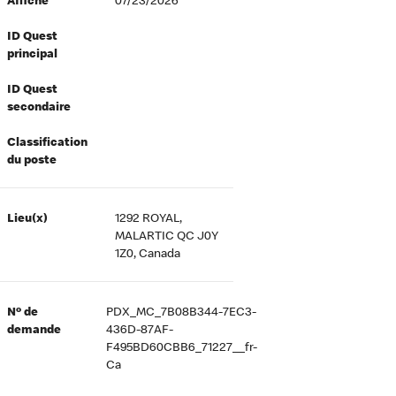
Affiché
07/23/2026
ID Quest
principal
ID Quest
secondaire
Classification
du poste
Lieu(x)
1292 ROYAL,
MALARTIC QC J0Y
1Z0, Canada
Nº de
PDX_MC_7B08B344-7EC3-
demande
436D-87AF-
F495BD60CBB6_71227__fr-
Ca