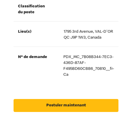
Classification
du poste
Lieu(x)
1795 3rd Avenue, VAL-D'OR
QC J9P 1W3, Canada
Nº de demande
PDX_MC_7B08B344-7EC3-
436D-87AF-
F495BD60CBB6_70810__fr-
Ca
Postuler maintenant