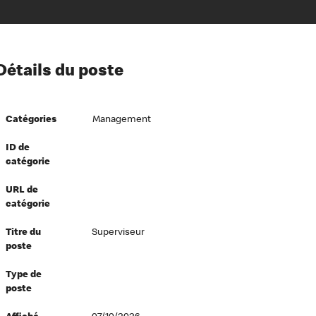
ion à l’égard de nos employés
Détails du poste
ipes directeurs
 équité et inclusion
Catégories
Management
vers le succès
écurité au travail
ID de
catégorie
dements
URL de
catégorie
Titre du
Superviseur
poste
Type de
poste