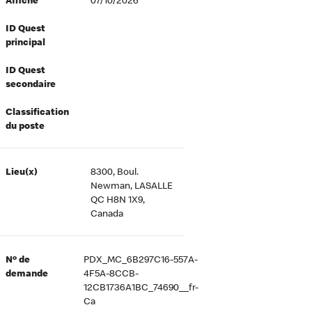
Affiché
07/10/2026
ID Quest
principal
ID Quest
secondaire
Classification
du poste
Lieu(x)
8300, Boul.
Newman, LASALLE
QC H8N 1X9,
Canada
Nº de
PDX_MC_6B297C16-557A-
demande
4F5A-8CCB-
12CB1736A1BC_74690__fr-
Ca