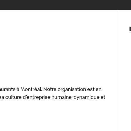
Notre vis
Nos princ
Valeurs
Diversité,
En route 
Santé et s
Accommo
aurants à Montréal. Notre organisation est en
sa culture d’entreprise humaine, dynamique et