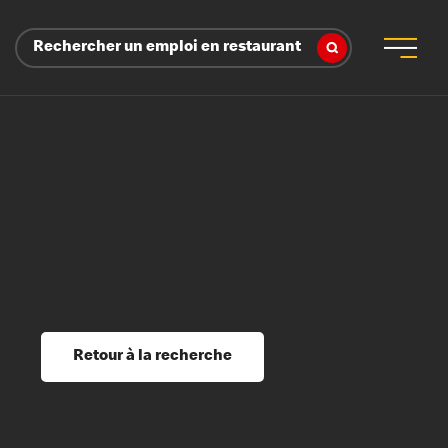
Rechercher un emploi en restaurant
 d’employeur
s sociaux, récompenses et reconnaissance
é
ssage et perfectionnement
s du savoir
Retour à la recherche