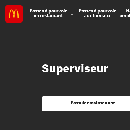
Postes à
pourvoir
Postes à
pourvoir
N
en restaurant
aux bureaux
emp
Superviseur
Postuler maintenant