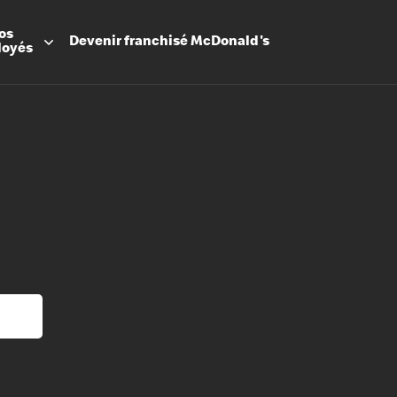
os
Devenir
franchisé
McDonald's
loyés
Promesse
Avantage
Flexibilit
Apprenti
Les Arche