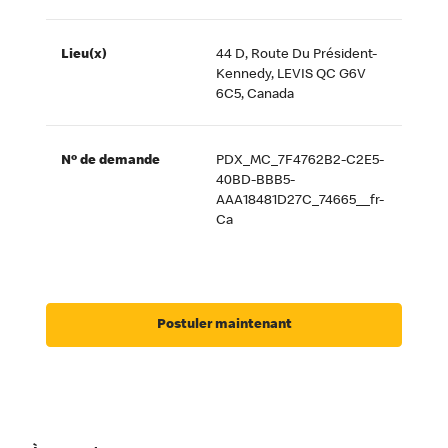
Lieu(x)
44 D, Route Du Président-
Kennedy, LEVIS QC G6V
6C5, Canada
Nº de demande
PDX_MC_7F4762B2-C2E5-
40BD-BBB5-
AAA18481D27C_74665__fr-
Ca
Postuler maintenant