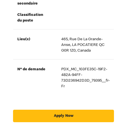
secondaire
Classification
du poste
Lieu(x)
465, Rue De La Grande-
Anse, LA POCATIERE QC
G0R 1Z0, Canada
Nº de demande
PDX_MC_103FE35C-19F2-
482A-94FF-
73D236942D3D_79395__fr-
Fr
Apply Now