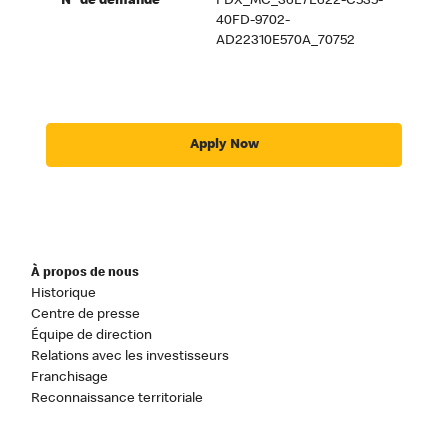
Nº de demande
PDX_MC_36E7E622-C535-
40FD-9702-
AD22310E570A_70752
Apply Now
À propos de nous
Historique
Centre de presse
Équipe de direction
Relations avec les investisseurs
Franchisage
Reconnaissance territoriale