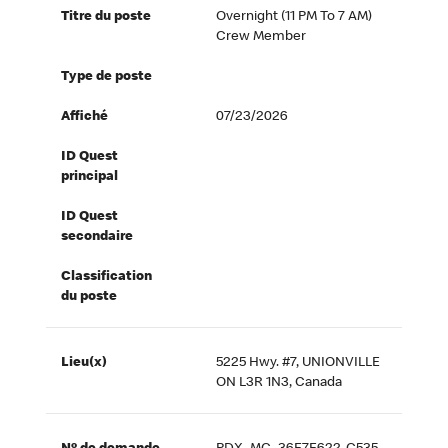
Titre du poste
Overnight (11 PM To 7 AM)
Crew Member
Type de poste
Affiché
07/23/2026
ID Quest
principal
ID Quest
secondaire
Classification
du poste
Lieu(x)
5225 Hwy. #7, UNIONVILLE
ON L3R 1N3, Canada