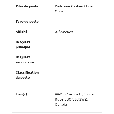
Titre du poste
Part-Time Cashier / Line
Cook
Type de poste
Affiché
07/23/2026
ID Quest
principal
ID Quest
secondaire
Classification
du poste
Lieu(x)
99-11th Avenue E., Prince
Rupert BC V8J 2W2,
Canada