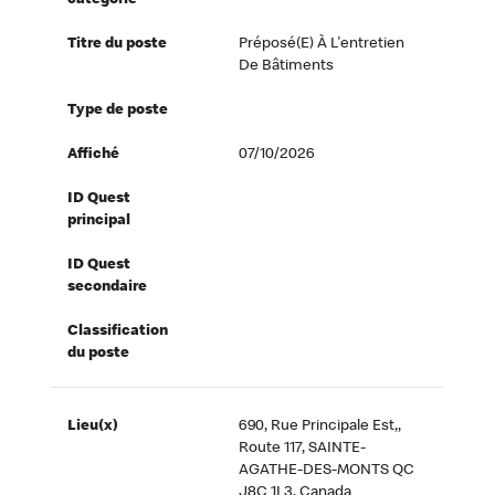
catégorie
Titre du poste
Préposé(e) À L'entretien
De Bâtiments
Type de poste
Affiché
07/10/2026
ID Quest
principal
ID Quest
secondaire
Classification
du poste
Lieu(x)
690, Rue Principale Est,,
Route 117, SAINTE-
AGATHE-DES-MONTS QC
J8C 1L3, Canada