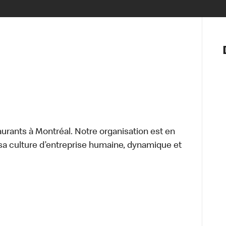
Notre vis
Nos princ
Valeurs
Diversité,
En route 
Santé et s
Accommo
aurants à Montréal. Notre organisation est en
sa culture d’entreprise humaine, dynamique et