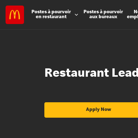
Postes à
pourvoir
Postes à
pourvoir
N
en restaurant
aux bureaux
emp
Restaurant Lea
Apply Now