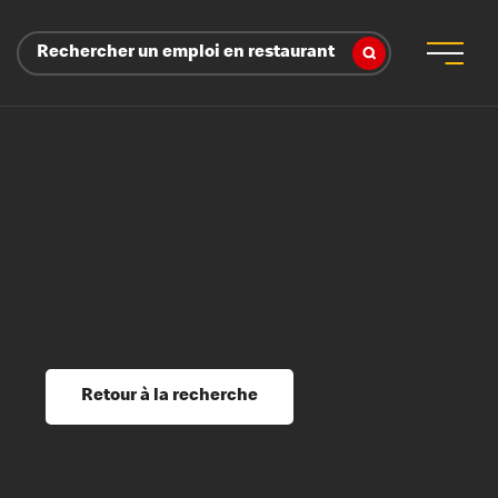
Rechercher un emploi en restaurant
 d’employeur
s sociaux, récompenses et reconnaissance
é
ssage et perfectionnement
s du savoir
Retour à la recherche