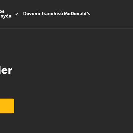
os
Devenir
franchisé
McDonald's
loyés
der
Promesse
Avantage
Flexibilit
Apprenti
Les Arche