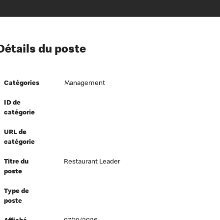
ion à l’égard de nos employés
Détails du poste
ipes directeurs
 équité et inclusion
Catégories
Management
vers le succès
écurité au travail
ID de
catégorie
dements
URL de
catégorie
Titre du
Restaurant Leader
poste
Type de
poste