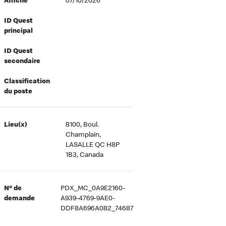
Affiché
07/10/2026
ID Quest
principal
ID Quest
secondaire
Classification
du poste
Lieu(x)
8100, Boul.
Champlain,
LASALLE QC H8P
1B3, Canada
Nº de
PDX_MC_0A9E2160-
demande
A939-4769-9AE0-
DDF8A696A082_74687