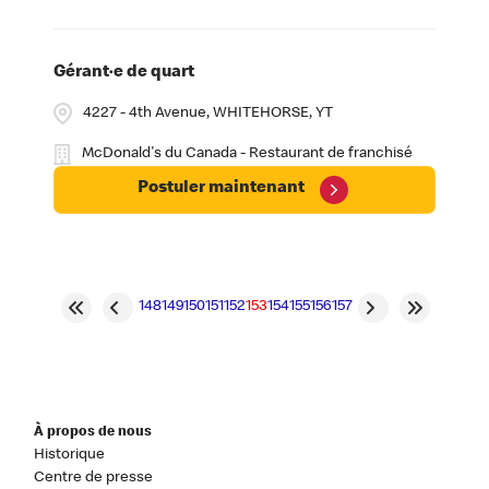
Gérant·e de quart
4227 - 4th Avenue, WHITEHORSE, YT
McDonald's du Canada - Restaurant de franchisé
Postuler maintenant
148
149
150
151
152
153
154
155
156
157
À propos de nous
Historique
Centre de presse