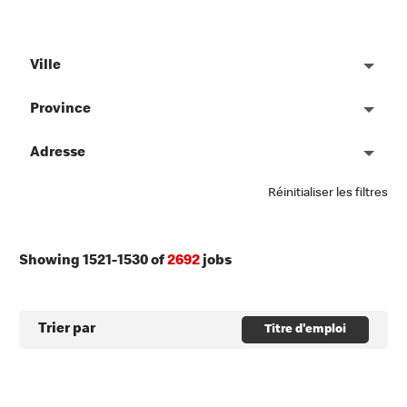
Ville
Province
Adresse
Réinitialiser les filtres
Showing
1521
-
1530
of
2692
jobs
Trier par
Titre d'emploi