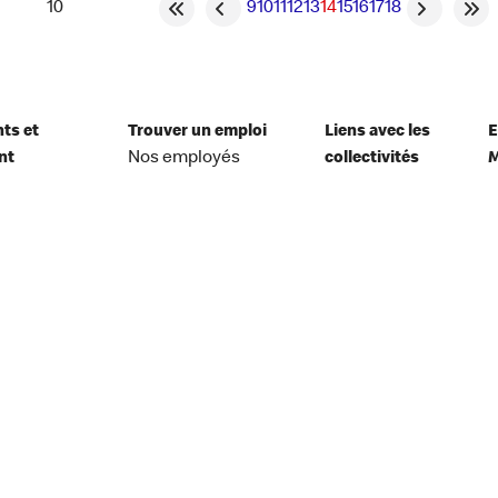
9
10
11
12
13
14
15
16
17
18
nts et
Trouver un emploi
Liens avec les
E
nt
Nos employés
collectivités
M
aire
Postes à pourvoir aux
OMRM
A
bureaux
atoMc Hockey
M
Postes à pourvoir en
C
restaurant