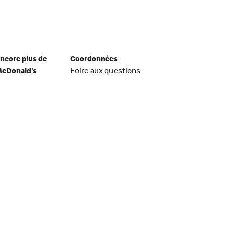
ncore plus de
Coordonnées
cDonald’s
Foire aux questions
ppli McDonald's
Relations avec les
cLivraison
médias
arte McDonald's
Formulaire pour nous
Récompenses
joindre
MonMcDo