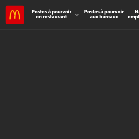
Postes à
pourvoir
Postes à
pourvoir
N
en restaurant
aux bureaux
emp