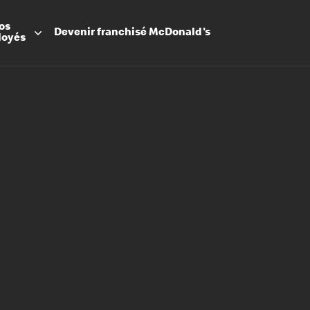
os
Devenir
franchisé
McDonald's
loyés
Promesse
Avantage
Flexibilit
Apprenti
Les Arche