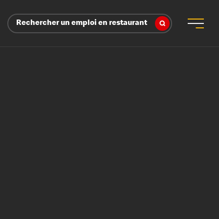
Rechercher un emploi en restaurant
 d’employeur
s sociaux, récompenses et reconnaissance
é
ssage et perfectionnement
s du savoir