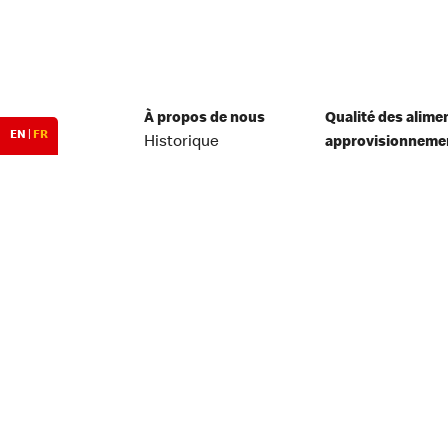
À propos de nous
Qualité des alime
EN
|
FR
Historique
approvisionneme
Centre de presse
Salubrité aliment
Équipe de direction
Relations avec les
investisseurs
Franchisage
Reconnaissance
territoriale