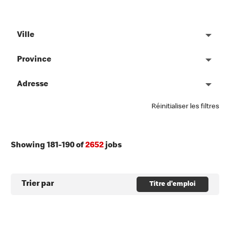
Ville
Province
Adresse
Réinitialiser les filtres
Showing
181
-
190
of
2652
jobs
Trier par
Titre d'emploi