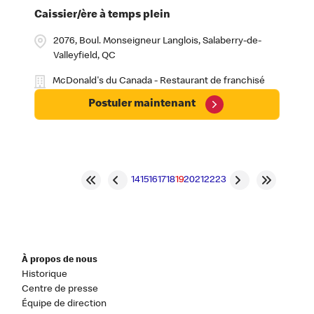
Caissier/ère à temps plein
2076, Boul. Monseigneur Langlois, Salaberry-de-
Valleyfield, QC
McDonald's du Canada - Restaurant de franchisé
Postuler maintenant
14
15
16
17
18
19
20
21
22
23
À propos de nous
Historique
Centre de presse
Équipe de direction