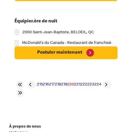
Équipier.ère de nuit
2000 Saint-Jean-Baptiste, BELOEIL, QC
McDonald's du Canada - Restaurant de franchisé
Postuler maintenant
215
216
217
218
219
220
221
222
223
224
À propos de nous