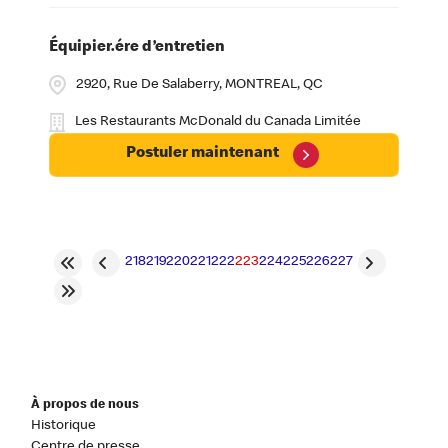
Équipier.ére d’entretien
2920, Rue De Salaberry, MONTREAL, QC
Les Restaurants McDonald du Canada Limitée
Postuler maintenant
218
219
220
221
222
223
224
225
226
227
À propos de nous
Historique
Centre de presse