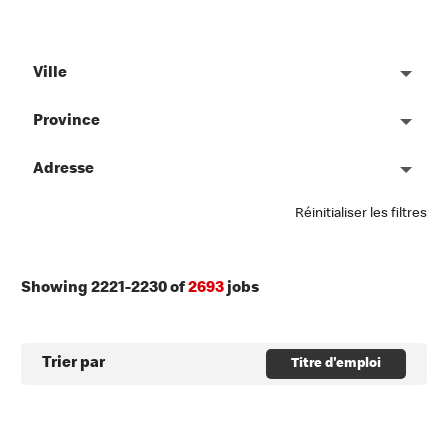
Ville
Province
Adresse
Réinitialiser les filtres
Showing
2221
-
2230
of
2693
jobs
Trier par
Titre d'emploi