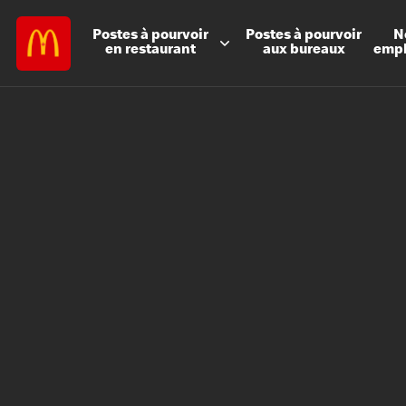
Postes à
pourvoir
Postes à
pourvoir
N
en restaurant
aux bureaux
emp