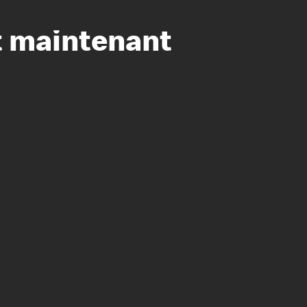
t maintenant
ion à l’égard de nos employés
ipes directeurs
 équité et inclusion
vers le succès
écurité au travail
dements