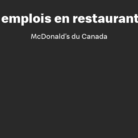
s emplois en restauran
Notre vis
Nos princ
McDonald’s du Canada
Valeurs
Diversité,
En route 
Santé et s
Accommo