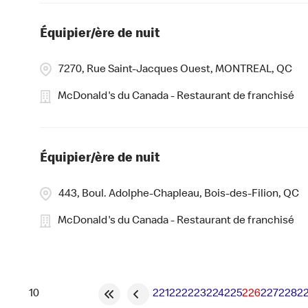
Équipier/ère de nuit
7270, Rue Saint-Jacques Ouest, MONTREAL, QC
McDonald's du Canada - Restaurant de franchisé
Équipier/ère de nuit
443, Boul. Adolphe-Chapleau, Bois-des-Filion, QC
McDonald's du Canada - Restaurant de franchisé
221
222
223
224
225
226
227
228
2