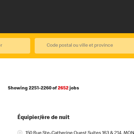
Showing
2251
-
2260
of
2652
jobs
Équipier/ère de nuit
150 Rue Ste-Catherine Ouest Suites 163 & 214, M