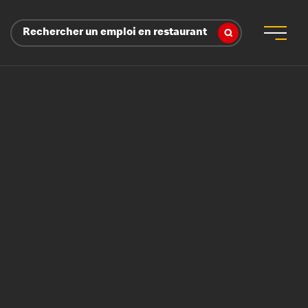
Rechercher un emploi en restaurant
 d’employeur
s sociaux, récompenses et reconnaissance
é
ssage et perfectionnement
s du savoir