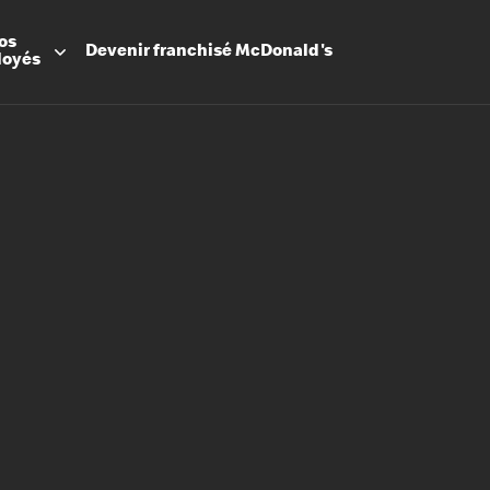
os
Devenir
franchisé
McDonald's
loyés
Promesse
Avantage
Flexibilit
Apprenti
Les Arche