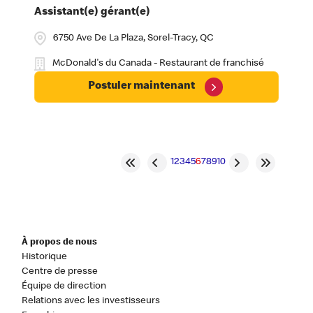
Assistant(e) gérant(e)
6750 Ave De La Plaza, Sorel-Tracy, QC
McDonald's du Canada - Restaurant de franchisé
Postuler maintenant
1
2
3
4
5
6
7
8
9
10
À propos de nous
Historique
Centre de presse
Équipe de direction
Relations avec les investisseurs