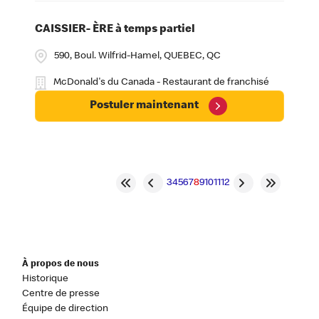
CAISSIER- ÈRE à temps partiel
590, Boul. Wilfrid-Hamel, QUEBEC, QC
McDonald's du Canada - Restaurant de franchisé
Postuler maintenant
3
4
5
6
7
8
9
10
11
12
À propos de nous
Historique
Centre de presse
Équipe de direction