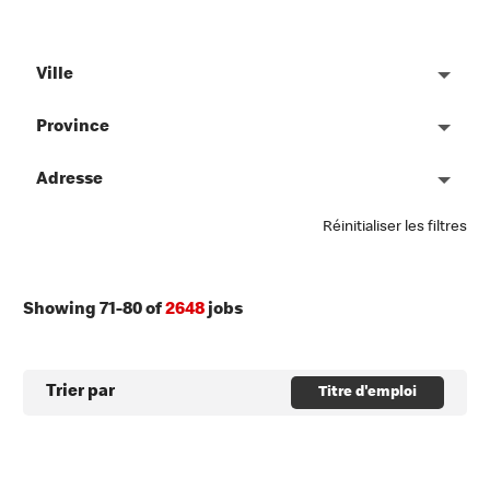
Ville
Province
Adresse
Réinitialiser les filtres
Showing
71
-
80
of
2648
jobs
Trier par
Titre d'emploi